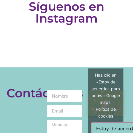
Síguenos en
Instagram
Haz clic en
«Estoy de
Contáctanos
acuerdo» para
activar Google
maps
Política de
cookies
Estoy de acuer