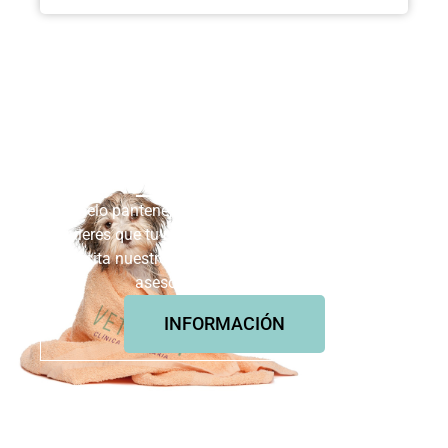
Peluquería
Canina
Ni pelo pantene, ni rizos perfectos, si de verdad
quieres que tu mascota luzca como se merece,
visita nuestro centro y nuestro peluquero te
asesorará correctamente.
INFORMACIÓN