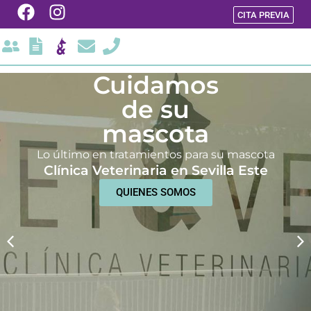
CITA PREVIA
Cuidamos
Cuidamos
de su
de su
mascota
mascota
Lo último en tratamientos para su mascota
Lo último en tratamientos para su mascota
Clínica Veterinaria en Sevilla Este
Clínica Veterinaria en Sevilla Este
VER PLANES DE SALUD
QUIENES SOMOS