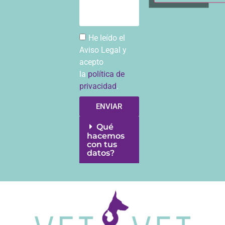
He leído el
Aviso Legal y
acepto
la
política de
privacidad
.
ENVIAR
Qué
hacemos
con tus
datos?