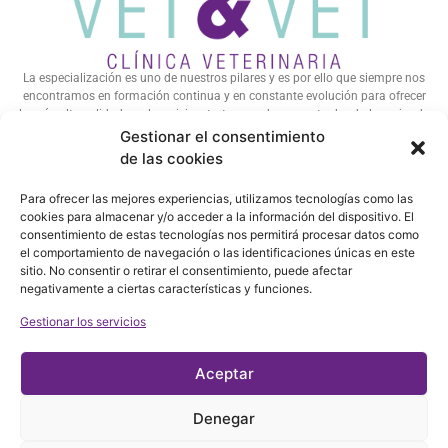
La especialización es uno de nuestros pilares y es por ello que siempre nos
encontramos en formación continua y en constante evolución para ofrecer
la más alta calidad en el servicio y tratar a cada mascota dando lo mejor de
nosotros.
Gestionar el consentimiento
de las cookies
Para ofrecer las mejores experiencias, utilizamos tecnologías como las
LOCALIZACIÓN
HORARIO
cookies para almacenar y/o acceder a la información del dispositivo. El
C/ Altamira Nº 11 ·
LUN-VIER: 10:00 – 20:00
consentimiento de estas tecnologías nos permitirá procesar datos como
SÁBADOS 10:00 – 13:00
el comportamiento de navegación o las identificaciones únicas en este
Local 23 · 41020
sitio. No consentir o retirar el consentimiento, puede afectar
Sevilla (Acceso por C/
negativamente a ciertas características y funciones.
Cueva del Agua).
Gestionar los servicios
SÍGUENOS
CONTACTO
955 118 092
Aceptar
638 470 880
Denegar
vetvetsevilla@gmail.com