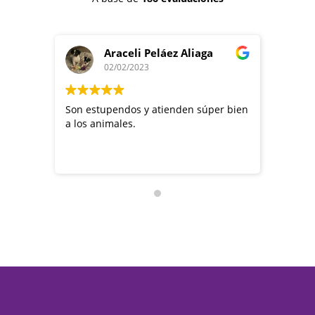
Araceli Peláez Aliaga
02/02/2023
Son estupendos y atienden súper bien
Desde 
a los animales.
estado 
tanto 
profes
ésta cl